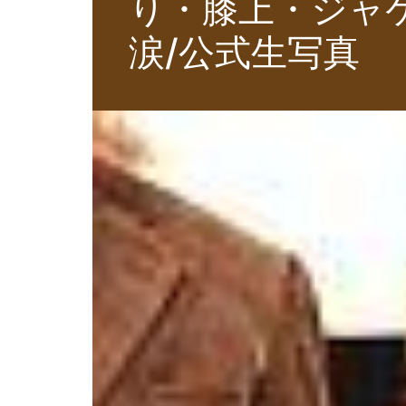
り・膝上・ジャ
涙/公式生写真