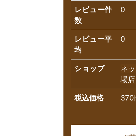
レビュー件
0
数
レビュー平
0
均
ショップ
ネッ
場店
税込価格
370