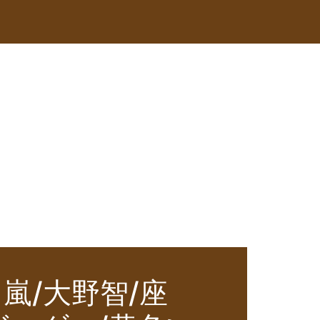
嵐/大野智/座