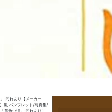
涙」 汚れあり【メーカー
名】嵐 パンフレット/写真集/
画 「黄色い涙」 汚れありこ