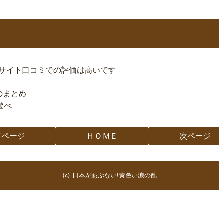
たサイト口コミでの評価は高いです
のまとめ
遊べ
前ページ
ＨＯＭＥ
次ページ
(c) 日本があぶない!黄色い涙の乱