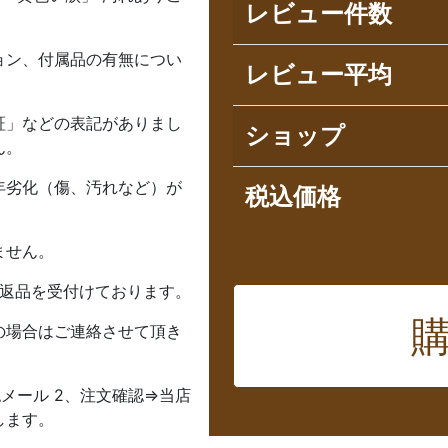
レビュー件数
ョン、付属品の有無につい
レビュー平均
証」などの表記がありまし
ショップ
ん。
年劣化（傷、汚れなど）が
税込価格
ません。
は返品を受付けております。
の場合はご連絡させて頂き
メール 2、注文確認⇒当店
します。