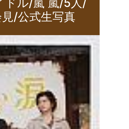
ル/嵐 嵐/5人/
見/公式生写真