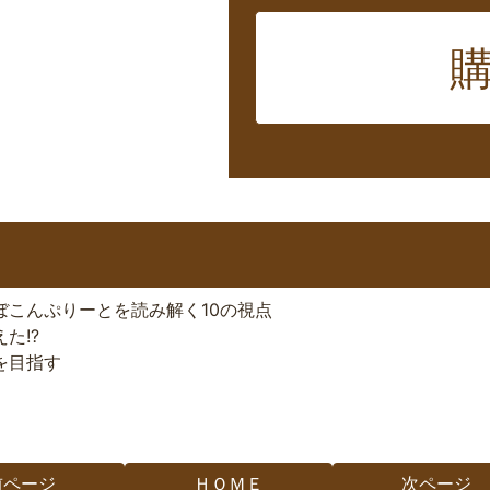
ぼこんぷりーとを読み解く10の視点
た!?
上を目指す
前ページ
ＨＯＭＥ
次ページ