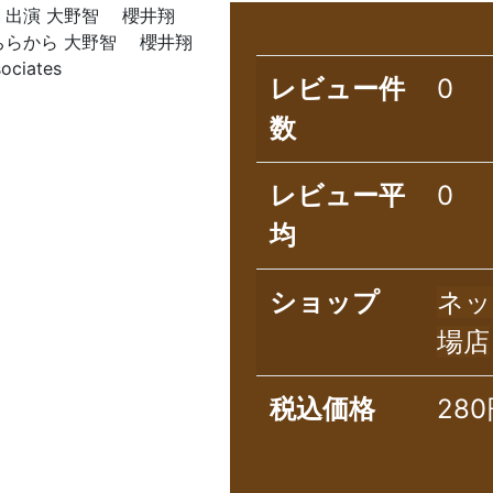
 型番 - 出演 大野智 櫻井翔
ちらから 大野智 櫻井翔
ciates
レビュー件
0
数
レビュー平
0
均
ショップ
ネッ
場店
税込価格
28