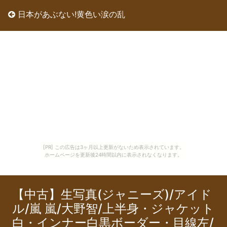
日本があぶない!黄色い涙の乱
[PR] この広告は3ヶ月以上更新がないため表示されています。
ホームページを更新後24時間以内に表示されなくなります。
【中古】生写真(ジャニーズ)/アイド
ル/嵐 嵐/大野智/上半身・ジャケット
白・インナー白黒ボーダー・目線左/