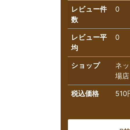
レビュー件
0
数
レビュー平
0
均
ショップ
ネッ
場店
税込価格
510