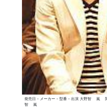
発売日 - メーカー - 型番 - 出演 大野智 
智 嵐