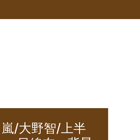
 嵐/大野智/上半