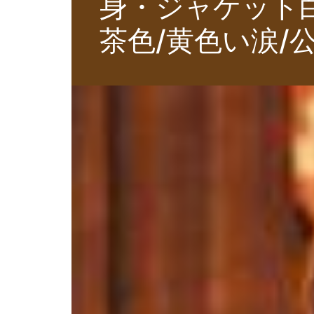
身・ジャケット
茶色/黄色い涙/